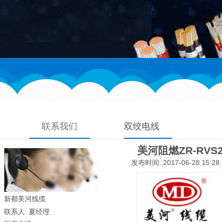
联系我们
双绞电线
美河阻燃ZR-RVS2
发布时间: 2017-06-28 15:28
新都美河线缆
联系人: 夏经理