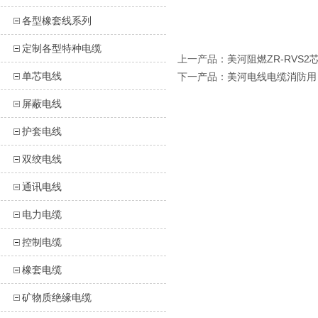
各型橡套线系列
定制各型特种电缆
上一产品
：
美河阻燃ZR-RVS2芯
单芯电线
下一产品
：
美河电线电缆消防用 阻
屏蔽电线
护套电线
双绞电线
通讯电线
电力电缆
控制电缆
橡套电缆
矿物质绝缘电缆