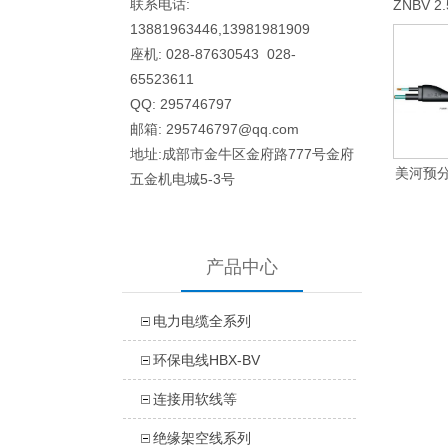
联系电话:
ZNBV 2
黄 黑 橙
13881963446,13981981909
座机: 028-87630543
028-
65523611
QQ: 295746797
邮箱: 295746797@qq.com
地址:成部市金牛区金府路777号金府
美河预分
五金机电城5-3号
产品中心
电力电缆全系列
环保电线HBX-BV
连接用软线等
绝缘架空线系列