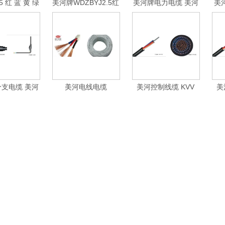
.5 红 蓝 黄 绿
美河牌WDZBYJ2.5红
美河牌电力电缆 美河
美河
 紫 阻燃 耐火
蓝黑黄双色 低烟无卤
YJV电缆 YJV22电缆
同
BV线
耐火电线
国标电缆
支电缆 美河
美河电线电缆
美河控制线缆 KVV
美
YFD
RVV3*0.5/1.5/2.5平
KVV22/KVVP/KVVP2/KVVP2-
KVV
方三芯电缆护套软线
22/KVVP22/KFV
2
信号电源线缆电器设
备线1米 RVV 3*0.75
白色